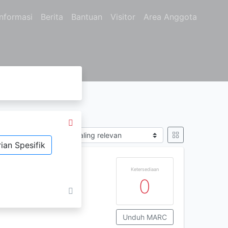
Informasi
Berita
Bantuan
Visitor
Area Anggota
ON
Sort by
ian Spesifik
Ketersediaan
0
Unduh MARC