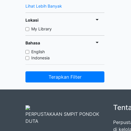
Lihat Lebih Banyak
Lokasi
My Library
Bahasa
English
Indonesia
Terapkan Filter
Tent
PERPUSTAKAAN SMPIT PONDOK
DUTA
Perpust
di kelo