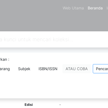
Web Utama
Beranda
kan :
an
1
dari pencarian Anda melalui kata kunci:
author=SANGSEOK SO
arang
Subjek
ISBN/ISSN
ATAU COBA
Pencar
WHY? FUTURE ENERGY
Komentar
Penanda
Bagikan
SANGSEOK SOON
Edisi
-