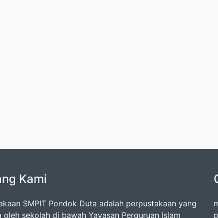
ang Kami
akaan SMPIT Pondok Duta adalah perpustakaan yang
m
la oleh sekolah di bawah Yayasan Perguruan Islam
p