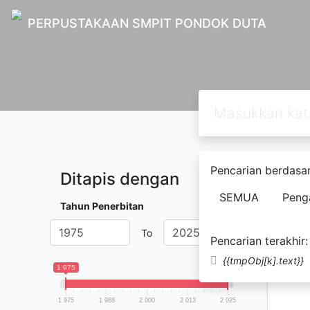
PERPUSTAKAAN SMPIT PONDOK DUTA
Pencarian berdasar
Ditapis dengan
Ditemuk
SEMUA
Peng
Tahun Penerbitan
To
Pencarian terakhir:
{{tmpObj[k].text}}
1 975
2 025
1 975
1 988
2 000
2 013
2 025